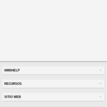
IMMIHELP
Inicio
RECURSOS
Tarjeta Verde
Visa de visitante
Visas
SITIO WEB
Seguro de visitante
Seguro
Glosario
Lea experiencias